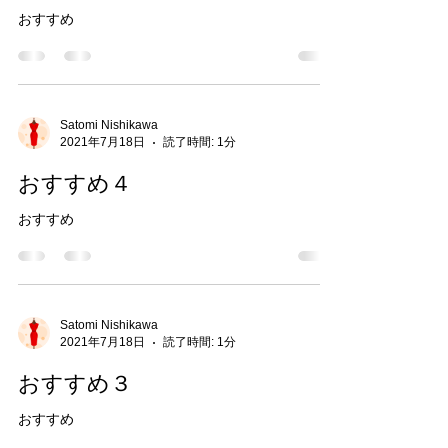
おすすめ
Satomi Nishikawa
2021年7月18日
読了時間: 1分
おすすめ４
おすすめ
Satomi Nishikawa
2021年7月18日
読了時間: 1分
おすすめ３
おすすめ