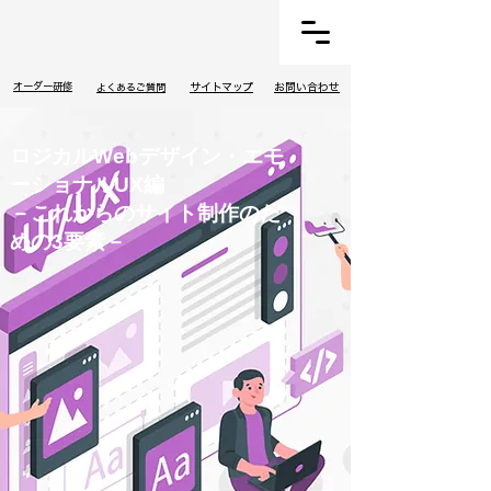
​オーダー研修
​サイトマップ
お問い合わせ
​よくあるご質問
ロジカルWebデザイン・エモ
ーショナルUX編
－これからのサイト制作のた
めの3要素－