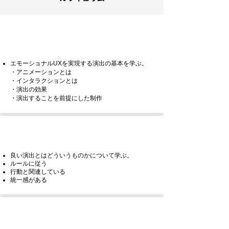
1章 演出の基本「アニメーション」「イ
ンタラクション」について
エモーショナルUXを実現する演出の基本を学ぶ。
・アニメーションとは
・インタラクションとは
・演出の効果
・演出することを前提にした制作
2章 良い演出の３要素
良い演出とはどういうものかについて学ぶ。
ルールに従う
行動と関連している
統一感がある
3章 良い演出を作るためのポイント