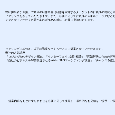
弊社担当者が直接、ご希望の研修内容（研修を実施するターゲットの社員様の現状と研
ヒアリングをさせていただきます。また、必要に応じて社員様のスキルチェックなど
ングさせていただく必要があればNDAを締結した後に実施いたします。
ヒアリングに基づき、以下の講座などをベースにご提案させていただきます。
弊社の人気講座
『ロジカルWebデザイン概論』『インターフェイス設計概論』『問題解決のためのデ
『自社のビジネスを10倍加速させるWeb・SNSマーケティング講座』『チャンスを拡げる
ご提案内容をもとにすり合わせを必要に応じて実施し、最終的なお見積をご提示、ご