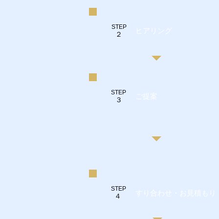
STEP
​ヒアリング
２
STEP
ご提案
３
STEP
すり合わせ・お見積もり
４