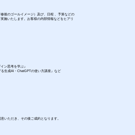
修後のゴールイメージ）及び、日程 、予算などの
も実施いたします。お客様の内部情報などをヒアリ
ザイン思考を学ぶ』
生成AI・ChatGPTの使い方講座』など
同意いただき、その後ご成約となります。