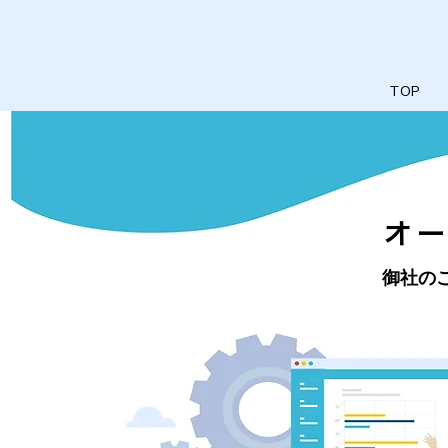
TOP
​オ
御社の