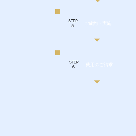
STEP
ご成約・実施
５
STEP
費用のご請求
​６